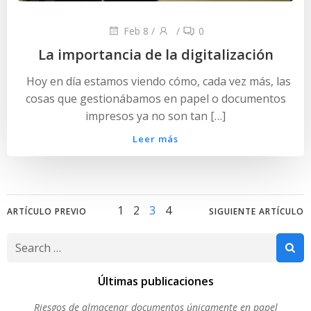
Feb 8
/
/
0
La importancia de la digitalización
Hoy en día estamos viendo cómo, cada vez más, las
cosas que gestionábamos en papel o documentos
impresos ya no son tan […]
Leer más
Posts
Posts
Posts
Page
Page
Page
Page
1
2
3
4
ARTÍCULO PREVIO
SIGUIENTE ARTÍCULO
navigation
navigation
navigat
Search
for:
Últimas publicaciones
Riesgos de almacenar documentos únicamente en papel